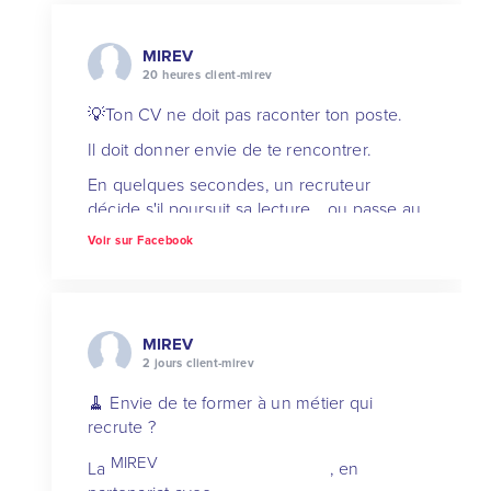
MIREV
20 heures client-mirev
💡Ton CV ne doit pas raconter ton poste.
Il doit donner envie de te rencontrer.
En quelques secondes, un recruteur
décide s'il poursuit sa lecture… ou passe au
candidat suivant.
Voir sur Facebook
Dans cette nouvelle Escale CV, la
MIREV
montre 4
erreurs fréquentes et comment les corriger
MIREV
avec des formulations plus convaincantes,
2 jours client-mirev
sans alourdir ton CV.
🧹 Envie de te former à un métier qui
📌 Enregistre cette publication pour ta
recrute ?
prochaine mise à jour.
MIREV
💬 Qu
...
See More
La
, en