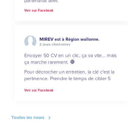
partenariat avec
Le Forem
, lance une
Voir sur Facebook
nouvelle formation courte d'Aide-
ménager.e.
📅 Formation : 𝗱𝘂 𝟭𝟰 𝘀𝗲𝗽𝘁𝗲𝗺𝗯𝗿𝗲 𝗮𝘂 𝟲
𝗻𝗼𝘃𝗲𝗺𝗯𝗿𝗲 𝟮𝟬𝟮𝟲
MIREV
est à Région wallonne.
2 jours client-mirev
Avant de débuter la formation, participe à
l'une de nos séances d'information pour
Envoyer 50 CV en un clic, ça va vite... mais
découvrir :
ça marche rarement. 🛑
✔️ le programme de la formation
Pour décrocher un entretien, la clé c'est la
✔️ les conditions d'accès
pertinence. Prendre le temps de cibler 5
entreprises et de personnaliser ta
✔️ les débouchés
Voir sur Facebook
démarche te fera gagner un temps
✔️ les modali
...
See More
précieux (et évitera les déceptions) !
Swipe sur les images pour découvrir la
méthode et les indispensables de ta feuille
Toutes les news
de suivi pour garder le contrôle de tes
recherches. 📊